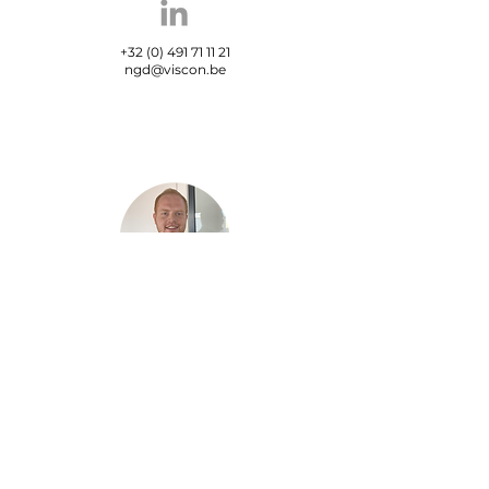
+32 (0) 491 71 11 21
ngd@viscon.be
Maxime Carrein
Sales Support
Engineer
+32 (0) 499 70 01 54
mcr@viscon.be