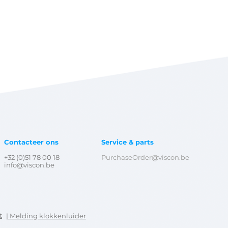
Contacteer ons
Service & parts
+32 (0)51 78 00 18
PurchaseOrder@viscon.be
info@viscon.be
t
| Melding k
lokkenluider