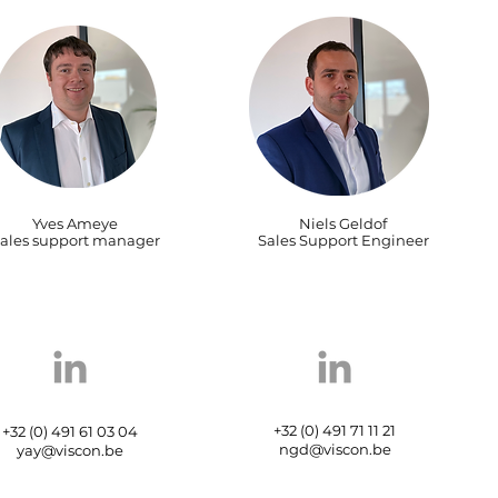
Yves Ameye
Niels Geldof
ales support manager
Sales Support Engineer
+32 (0) 491 71 11 21
+32 (0) 491 61 03 04
ngd@viscon.be
yay@viscon.be