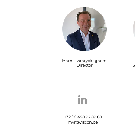
Marnix Vanryckeghem
Director
S
+32 (0) 498 92 89 88
mvr@viscon.be