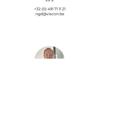
+32 (0) 491 71 11 21
ngd@viscon.be
Maxime Carrein
Sales Support
Engineer
+32 (0) 499 70 01 54
mcr@viscon.be