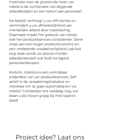
motivatie voor de groeiende inzet van
robots is de combinatie van stijgende
arbeidskosten en een tekort aan personeel.
Als bedrijf verhoogt u uw efficiëntie en
vermindert u uw afhankelijkheid van
menselijke arbeid door robotisering.
Daarnaast maakt het gebruik van robots
ook het productieproces consistenter. Denk
maar aan een hoger productievolume en
een verbeterde voedselveiligheid. Last but
nog least wordt uw proces minder
arbeidsintensief wat leidt tot lagere
personeelskosten.
Kortom, robotica is een onmisbaar
onderdeel van uw productieproces. Zelf
actief in de verpakkingsindustrie en
interesse om te gaan automatiseren via
robots? Contacteer ons vandaag nog, we
staan u bij Viscon graag bij met raad en
daad!
Project idee? Laat ons