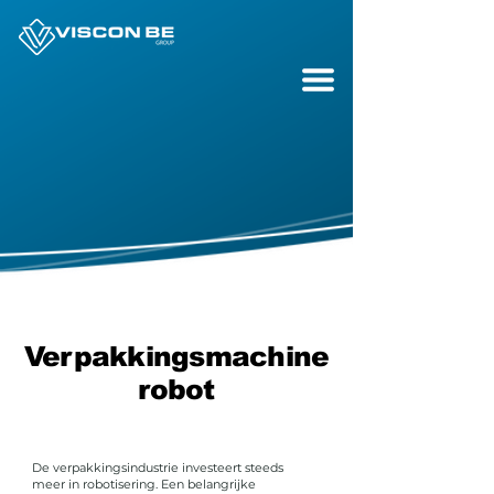
Verpakkingsmachine
robot
De verpakkingsindustrie investeert steeds
meer in robotisering. Een belangrijke