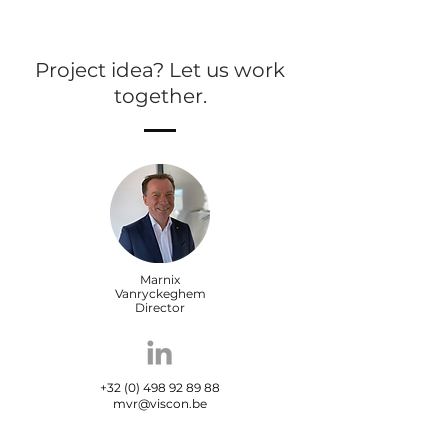
Project idea? Let us work
together.
Marnix
Vanryckeghem
Director
+32 (0) 498 92 89 88
mvr@viscon.be