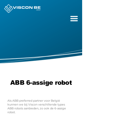
ABB 6-assige robot
Als ABB preferred partner voor België
kunnen we bij Viscon verschillende types
ABB robots aanbieden, zo ook de 6-assige
robot.