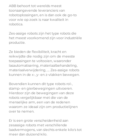
ABB behoort tot werelds meest
toonaangevende leveranciers van
robotoplossingen, en is dan ook de go-to
voor wie op zoek is naar kwaliteit in
robotica.
Zes-assige robots zijn het type robots die
het meest voorkomend zijn voor industriële
productie.
Ze bieden de flexibiliteit, kracht en
reikwijdte die nodig zijn om de meeste
toepassingen te voltooien, waaronder
lasautomatisering, materiaalbehandeling,
materiaalverwijdering, .... Zes-assige robots
kunnen in de x-, y- en z-vlakken bewegen.
Bovendien kunnen dit type robots rol-,
stamp- en gierbewegingen uitvoeren.
Hierdoor zijn de bewegingen van deze
robots vergelijkbaar met die van de
menselijke arm, een van de redenen
waarom ze ideaal zijn om productielijnen
over te nemen.
Er is een grote verscheidenheid aan
zesassige robots met verschillende
laadvermogens, van slechts enkele kilo's tot
meer dan duizend kilo.