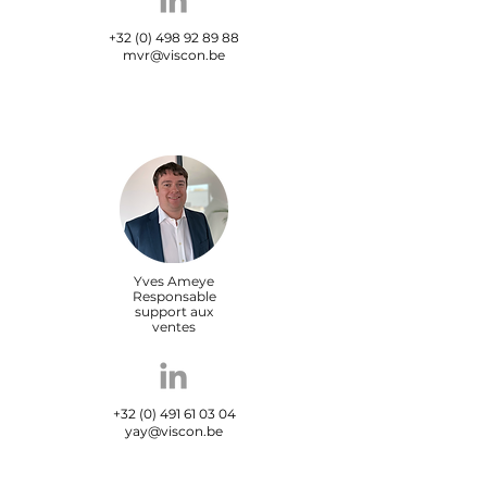
+32 (0) 498 92 89 88
mvr@viscon.be
Yves Ameye
Responsable
support aux
ventes
+32 (0) 491 61 03 04
yay@viscon.be