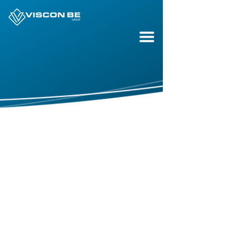
Robotica
pasteurisatietu
nnel