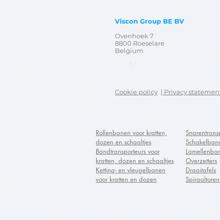
Viscon Group BE BV
Ovenhoek 7
8800 Roeselare
Belgium
Cookie policy
| Privacy statemen
Rollenbanen voor kratten,
Snarentrans
dozen en schaaltjes
Schakelban
Bandtransporteurs voor
Lamellenba
kratten, dozen en schaaltjes
Overzetters
Ketting- en vleugelbanen
Draaitafels
voor kratten en dozen
Spiraaltoren