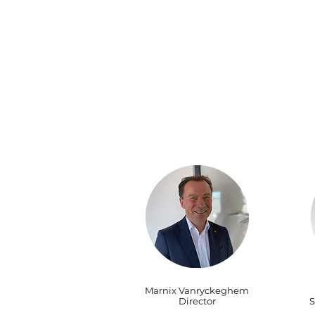
Marnix Vanryckeghem
Director
S