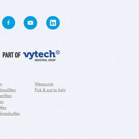
en
Weegunits
doosliften
Pick & put to light
erliften
ten
tles
doosshuttles