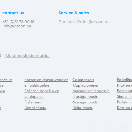
contact us
Service & parts
+32 (0)51 78 00 18
PurchaseOrder@viscon.be
info@viscon.be
t
| Melding k
lokkenluider
porteurs
Kratten-en dozen stapelen
Casepackers
Palletlift
den
en ontstapelen
Klapkratopener
Krat- en 
nen
Palletten stapelen en
Automatisch magazijn
Paternost
ontstapelen
4-assige robots
Stapellif
Palletisers
6-assige robots
Palletshut
s
Depalletisers
Delta robots
Krat- en 