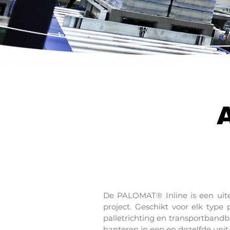
De PALOMAT® Inline is een uite
project. Geschikt voor elk typ
palletrichting en transportbandb
hanteren in een en dezelfde unit.