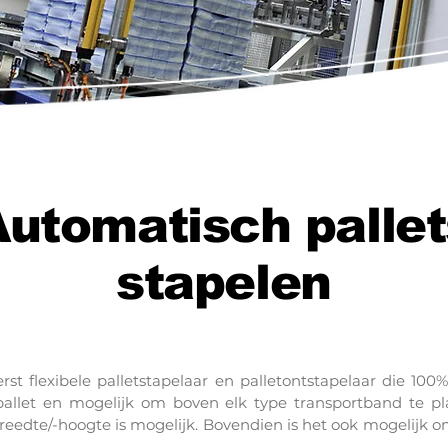
Automatisch pallet
stapelen
rst flexibele palletstapelaar en palletontstapelaar die 1
e pallet en mogelijk om boven elk type transportband te p
reedte/-hoogte is mogelijk. Bovendien is het ook mogelijk o