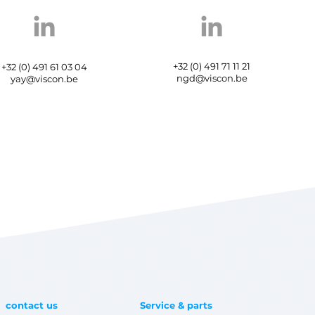
+32 (0) 491 71 11 21
+32 (0) 491 61 03 04
ngd@viscon.be
yay@viscon.be
contact us
Service & parts