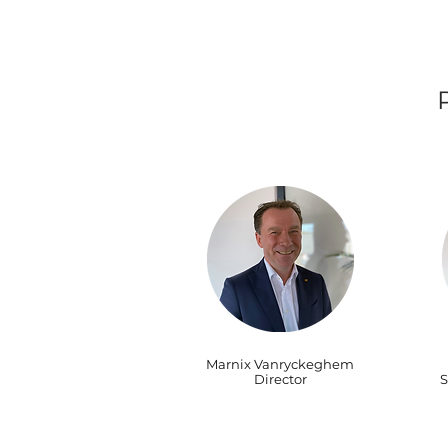
Marnix Vanryckeghem
Director
S