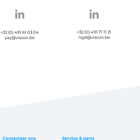
+32 (0) 491 71 11 21
+32 (0) 491 61 03 04
ngd@viscon.be
yay@viscon.be
Contacteer ons
Service & parts