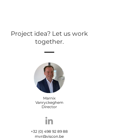
Project idea? Let us work
together.
Marnix
Vanryckeghem
Director
+32 (0) 498 92 89 88
mvr@viscon.be