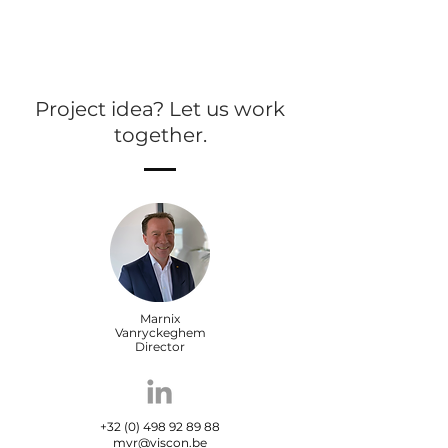
Project idea? Let us work
together.
Marnix
Vanryckeghem
Director
+32 (0) 498 92 89 88
mvr@viscon.be