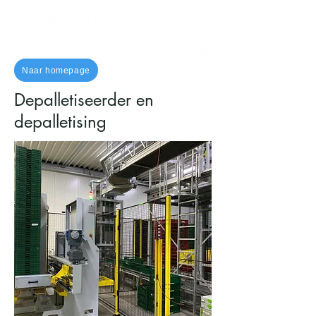
Naar homepage
Depalletiseerder en
depalletising