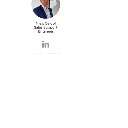
Niels Geldof
Sales Support
Engineer
+32 (0) 491 71 11 21
ngd@viscon.be
Maxime Carrein
Sales Support