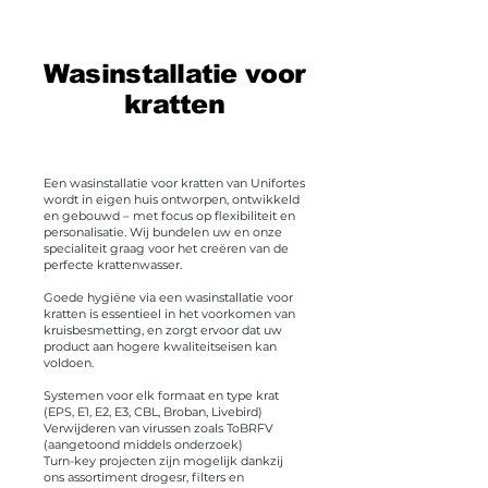
Wasinstallatie voor
kratten
Een wasinstallatie voor kratten van Unifortes
wordt in eigen huis ontworpen, ontwikkeld
en gebouwd – met focus op flexibiliteit en
personalisatie. Wij bundelen uw en onze
specialiteit graag voor het creëren van de
perfecte krattenwasser.
Goede hygiëne via een wasinstallatie voor
kratten is essentieel in het voorkomen van
kruisbesmetting, en zorgt ervoor dat uw
product aan hogere kwaliteitseisen kan
voldoen.
Systemen voor elk formaat en type krat
(EPS, E1, E2, E3, CBL, Broban, Livebird)
Verwijderen van virussen zoals ToBRFV
(aangetoond middels onderzoek)
Turn-key projecten zijn mogelijk dankzij
ons assortiment drogesr, filters en