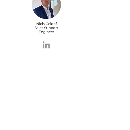
Niels Geldof
Sales Support
Engineer
+32 (0) 491 71 11 21
ngd@viscon.be
Maxime Carrein
Sales Support