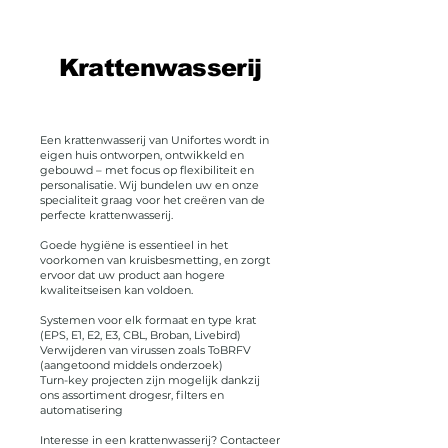
Krattenwasserij
Een krattenwasserij van Unifortes wordt in
eigen huis ontworpen, ontwikkeld en
gebouwd – met focus op flexibiliteit en
personalisatie. Wij bundelen uw en onze
specialiteit graag voor het creëren van de
perfecte krattenwasserij.
Goede hygiëne is essentieel in het
voorkomen van kruisbesmetting, en zorgt
ervoor dat uw product aan hogere
kwaliteitseisen kan voldoen.
Systemen voor elk formaat en type krat
(EPS, E1, E2, E3, CBL, Broban, Livebird)
Verwijderen van virussen zoals ToBRFV
(aangetoond middels onderzoek)
Turn-key projecten zijn mogelijk dankzij
ons assortiment drogesr, filters en
automatisering
Interesse in een krattenwasserij? Contacteer