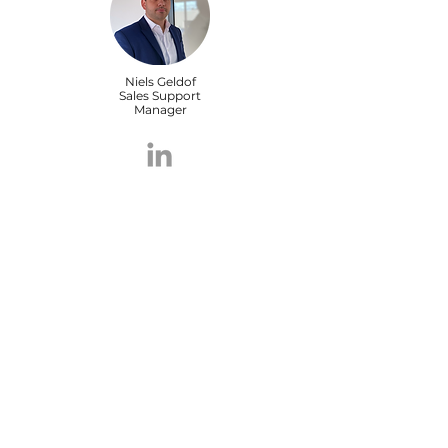
Niels Geldof
Sales Support
Manager
+32 (0) 491 71 11 21
ngd@viscon.be
Maxime Carrein
Sales Support