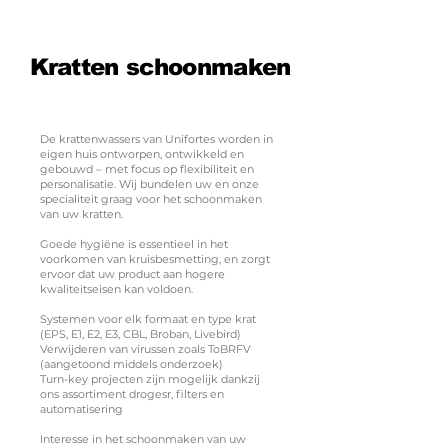
Kratten schoonmaken
De krattenwassers van Unifortes worden in
eigen huis ontworpen, ontwikkeld en
gebouwd – met focus op flexibiliteit en
personalisatie. Wij bundelen uw en onze
specialiteit graag voor het schoonmaken
van uw kratten.
Goede hygiëne is essentieel in het
voorkomen van kruisbesmetting, en zorgt
ervoor dat uw product aan hogere
kwaliteitseisen kan voldoen.
Systemen voor elk formaat en type krat
(EPS, E1, E2, E3, CBL, Broban, Livebird)
Verwijderen van virussen zoals ToBRFV
(aangetoond middels onderzoek)
Turn-key projecten zijn mogelijk dankzij
ons assortiment drogesr, filters en
automatisering
Interesse in het schoonmaken van uw