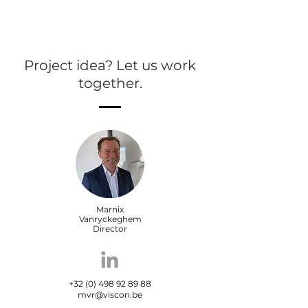
Project idea? Let us work
together.
Marnix
Vanryckeghem
Director
+32 (0) 498 92 89 88
mvr@viscon.be