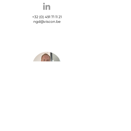
+32 (0) 491 71 11 21
ngd@viscon.be
Maxime Carrein
Sales Support
Engineer
+32 (0) 499 70 01 54
mcr@viscon.be