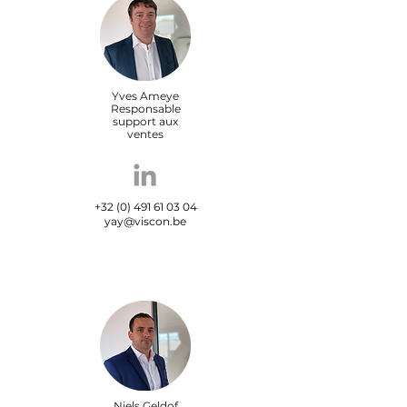
Yves Ameye
Responsable
support aux
ventes
+32 (0) 491 61 03 04
yay@viscon.be
Niels Geldof